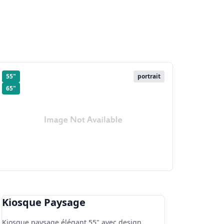
our résidence,
ie
é
ration visant à
s seniors
55"
portrait
65"
if
 des informations
ces d'un
Kiosque Paysage
Kiosque paysage élégant 55" avec design