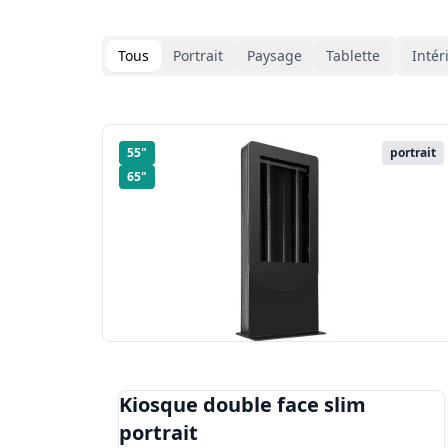
Wi-Fi public, navigation et afficha
numérique pour les villes
Hologrammes 3D
Kiosq
Tous
Portrait
Paysage
Tablette
Intér
Transports
Humain numérique
Local
Wi-Fi pour bus et navette
Wi-Fi public et portail Wi-Fi pour 
Réper
navettes
55"
portrait
Éducation
Born
65"
Écrans informatifs
Affichage numérique pour les éco
campus, universités et cafétérias
Kiosque double face slim
portrait