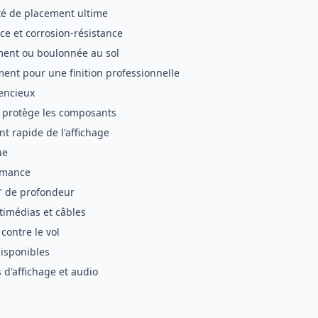
té de placement ultime
nce et corrosion-résistance
ement ou boulonnée au sol
ment pour une finition professionnelle
lencieux
' protège les composants
t rapide de l'affichage
ue
rmance
4" de profondeur
timédias et câbles
contre le vol
disponibles
d'affichage et audio