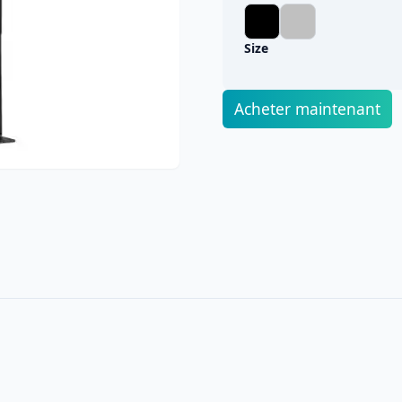
Menus numériques
ge
Affichage numérique et Wi-Fi pour
Affichage numérique p
détaillants
maison de retraite et v
ues de navigation
Nos clients
communautaire
Size
Écrans tactiles
Entreprises
Réseau social priv
isation de produits
À propos de nous
Application Only1 Géné
Murs vidéo pour entreprise
réduire l'isolement de
Acheter maintenant
bus et
Murs vidéo pour réceptions et
toire interactif
affichage numérique pour les
Immobilier
employés
e de commande
KPIs et Tableaux de bord
Répertoire interact
KPIs et tableaux de bord pour afficher
Répertoire qui fournit
les performances commerciales
sur le plan et les servi
les,
bâtiment