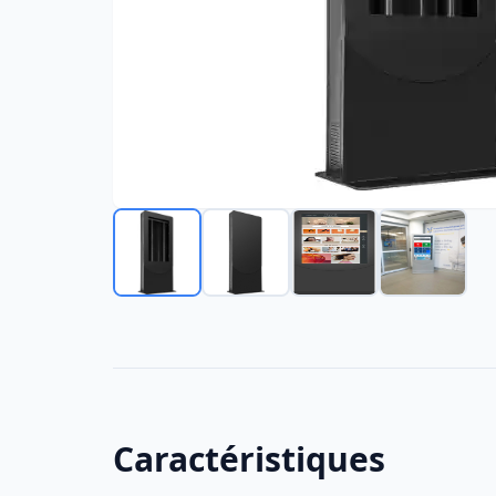
Wi-Fi public, navigation et afficha
numérique pour les villes
Hologrammes 3D
Kiosq
Transports
Humain numérique
Local
Wi-Fi pour bus et navette
Wi-Fi public et portail Wi-Fi pour 
Réper
navettes
Éducation
Born
Écrans informatifs
Affichage numérique pour les éco
campus, universités et cafétérias
Caractéristiques