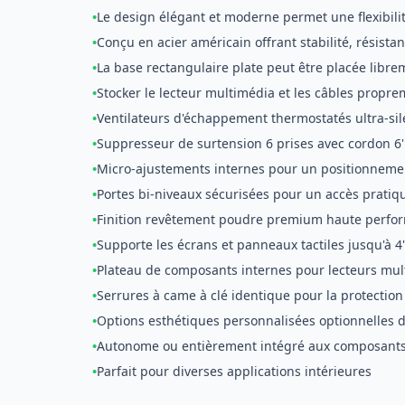
•
Le design élégant et moderne permet une flexibili
•
Conçu en acier américain offrant stabilité, résista
•
La base rectangulaire plate peut être placée libr
•
Stocker le lecteur multimédia et les câbles propre
•
Ventilateurs d'échappement thermostatés ultra-si
•
Suppresseur de surtension 6 prises avec cordon 6
•
Micro-ajustements internes pour un positionnemen
•
Portes bi-niveaux sécurisées pour un accès pratiq
•
Finition revêtement poudre premium haute perfo
•
Supporte les écrans et panneaux tactiles jusqu'à 
•
Plateau de composants internes pour lecteurs mul
•
Serrures à came à clé identique pour la protection 
•
Options esthétiques personnalisées optionnelles 
•
Autonome ou entièrement intégré aux composants 
•
Parfait pour diverses applications intérieures