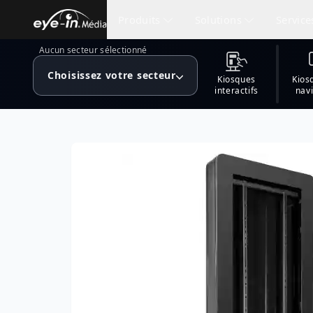
Produits
Solutions
Service
Aucun secteur sélectionné
Choisissez votre secteur
Kiosques
Kios
interactifs
nav
Affichage numérique
Santé
Services Offe
Navi
Solutions pour la santé
Mur vidéo
Design gra
Kiosq
Une suite complète de solutions 
établissements de santé
Menu numérique
Installation
Navig
Affichage pour la santé
Affichage numérique pour hôpita
Créateur de contenu
Simulations
Navig
cliniques
Navigation interactive
Applications mobiles
Cartographi
Visite
Plan, repértoire interactifs et
signalisation intelligente
Commande en ligne
Modèles et
Réali
Municipalités
Kios
Programme de loyauté
Analyse de
Ville Intelligente