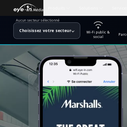
Produits
Solutions
Service
Aucun secteur sélectionné
Choisissez votre secteur
Wi-Fi public &
Parc
social
Affichage numérique
Santé
Services Offe
Navi
Solutions pour la santé
Mur vidéo
Design gra
Kiosq
Une suite complète de solutions 
établissements de santé
Menu numérique
Installation
Navig
Affichage pour la santé
Affichage numérique pour hôpita
Créateur de contenu
Simulations
Navig
cliniques
Navigation interactive
Applications mobiles
Cartographi
Visite
Plan, repértoire interactifs et
signalisation intelligente
Commande en ligne
Modèles et
Réali
Municipalités
Kios
Programme de loyauté
Analyse de
Ville Intelligente