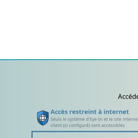
Accéde
Accès restreint à internet
Seuls le système d'Eye-In et le site intern
client (si configuré) sont accessibles