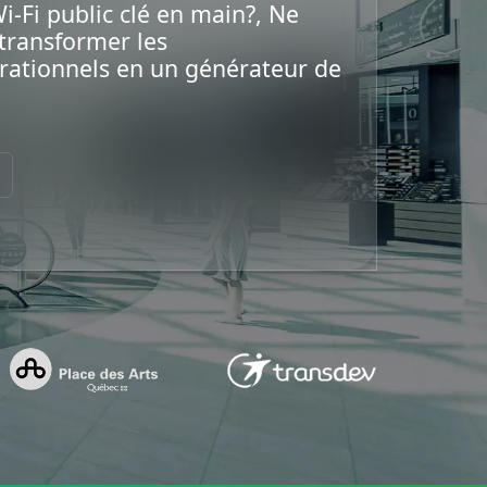
-Fi public clé en main?, Ne
our résidence,
ie
transformer les
érationnels en un générateur de
é
ration visant à
s seniors
if
 des informations
ces d'un