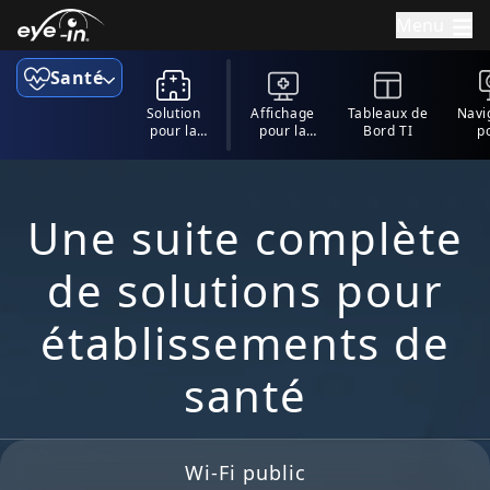
Menu
Santé
Solution
Affichage
Tableaux de
Navi
pour la
pour la
Bord TI
p
santé
santé
hôp
Une suite complète
de solutions pour
établissements de
santé
Wi-Fi public