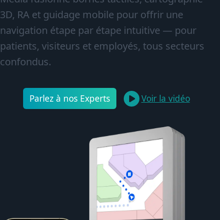
3D, RA et guidage mobile pour offrir une
navigation étape par étape intuitive — pour
patients, visiteurs et employés, tous secteurs
confondus.
Parlez à nos Experts
Voir la vidéo