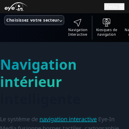
Menu
Choisissez votre secteur
Navigation
Kiosques de
Na
Interactive
navigation
Navigation
intérieur
intelligente
Le système de
navigation interactive
Eye-In
Media fusionne bornes tactiles, cartographie