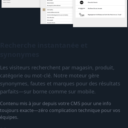
Recherche instantanée et
synonymes
Les visiteurs recherchent par magasin, produit,
catégorie ou mot-clé. Notre moteur gère
synonymes, fautes et marques pour des résultats
parfaits—sur borne comme sur mobile.
Contenu mis à jour depuis votre CMS pour une info
toujours exacte—zéro complication technique pour vos
équipes.