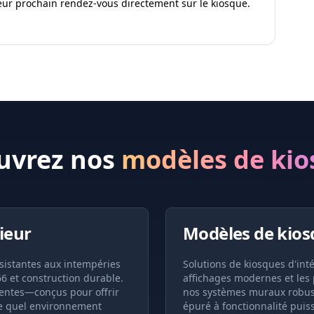
eur prochain rendez-vous directement sur le kiosque.
uvrez nos
modèles de kio
ieur
Modèles de kiosq
ésistantes aux intempéries
Solutions de kiosques d'int
66 et construction durable.
affichages modernes et les 
igentes—conçus pour offrir
nos systèmes muraux robuste
e quel environnement
épuré à fonctionnalité puis