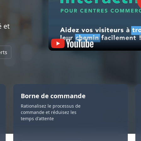
Menus numériques
ge
Affichage numérique et Wi-Fi pour
Affichage numérique p
détaillants
maison de retraite et v
ues de navigation
Nos clients
communautaire
Écrans tactiles
Entreprises
Réseau social priv
 et
isation de produits
À propos de nous
Application Only1 Géné
Murs vidéo pour entreprise
réduire l'isolement de
bus et
Murs vidéo pour réceptions et
toire interactif
affichage numérique pour les
Immobilier
employés
erts
e de commande
KPIs et Tableaux de bord
Répertoire interact
KPIs et tableaux de bord pour afficher
Répertoire qui fournit
les performances commerciales
sur le plan et les servi
les,
bâtiment
Borne de commande
Rationalisez le processus de
commande et réduisez les
temps d'attente