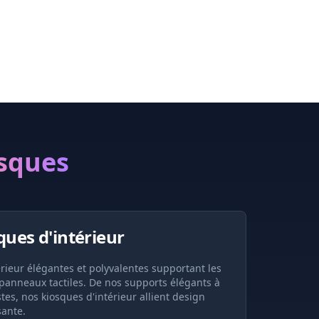
sques
ues d'intérieur
érieur élégantes et polyvalentes supportant les
panneaux tactiles. De nos supports élégants à
s, nos kiosques d'intérieur allient design
sante.