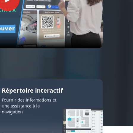
our résidence,
ie
é
ration visant à
s seniors
if
 des informations
ces d'un
Répertoire interactif
Fournir des informations et
une assistance à la
navigation