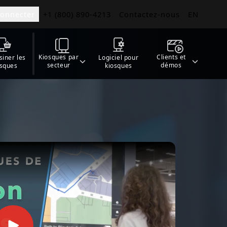
connecter
+1 (800) 890-4213
Contactez-nous
EN
Kiosques par
Clients et
iner les
Logiciel pour
secteur
démos
osques
kiosques
s Menus
commandes avec
 numériques
fétérias
de
ur restaurants
s
r les ainés