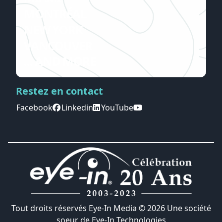
MONTRÉAL
NEW YORK
VANCOUVER
... AND MORE
Restez en contact
Facebook
Linkedin
YouTube
Tout droits réservés Eye-In Media ©
2026
Une société
soeur de
Eye-In Technologies