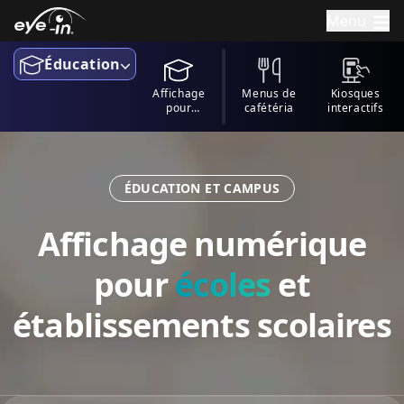
Menu
Éducation
Affichage
Menus de
Kiosques
pour
cafétéria
interactifs
l'Education
ÉDUCATION ET CAMPUS
Affichage numérique
pour
écoles
et
établissements scolaires