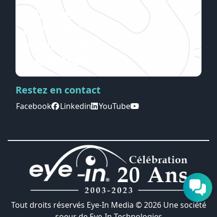
MONTRÉAL
NEW YORK
VANCOUVER
... AND MORE
Restez en contact
Facebook
Linkedin
YouTube
Tout droits réservés Eye-In Media ©
2026
Une société
soeur de
Eye-In Technologies