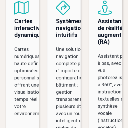
Cartes
Systèmes de
Assistant
interactives
navigation
de réalité
dynamiques
intuitifs
augmentée
(RA)
Cartes
Une solution de
Assistant pas
numériques
navigation
à pas, avec
haute définition,
complète pour
vue
optimisées et
n'importe quelle
photoréaliste
personnalisables
configuration de
à 360°, avec
offrant une
bâtiment :
instructions
visualisation en
gestion
textuelles et
temps réel de
transparente de
synthèse
votre
plusieurs étages
vocale
environnement.
avec un routage
(instructions
intelligent et des
vocales).
règles de