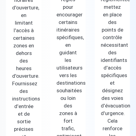
pour
mettez
d'ouverture,
encourager
en place
en
certains
des
limitant
itinéraires
points de
l'accès à
spécifiques,
contrôle
certaines
en
nécessitant
zones en
guidant
des
dehors
les
identifiants
des
utilisateurs
d'accès
heures
vers les
spécifiques
d'ouverture.
destinations
et
Fournissez
souhaitées
désignez
des
ou loin
des voies
instructions
des
d'évacuation
d'entrée
zones à
d'urgence.
et de
fort
Cela
sortie
trafic,
renforce
précises
optimisant
les