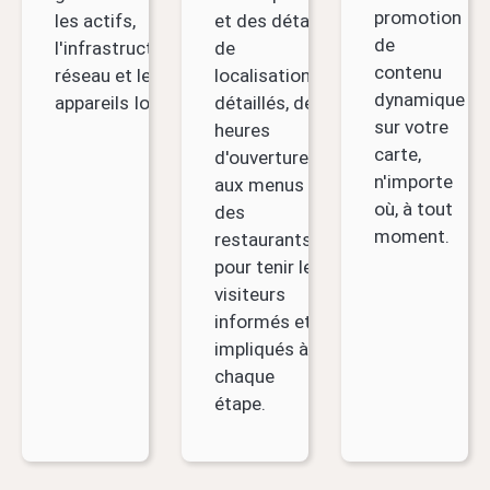
promotion
les actifs,
et des détails
de
l'infrastructure
de
contenu
réseau et les
localisation
dynamique
appareils IoT.
détaillés, des
sur votre
heures
carte,
d'ouverture
n'importe
aux menus
où, à tout
des
moment.
restaurants,
pour tenir les
visiteurs
informés et
impliqués à
chaque
étape.