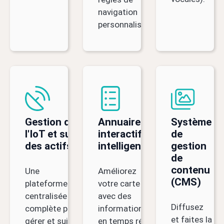
navigation
personnalisables.
Gestion de
Annuaires
Système
l'IoT et suivi
interactifs
de
des actifs
intelligents
gestion
de
contenu
Une
Améliorez
(CMS)
plateforme
votre carte
centralisée
avec des
Diffusez
complète pour
informations
et faites la
gérer et suivre
en temps réel