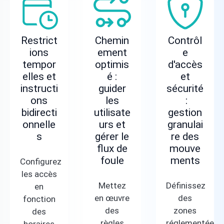
Restrict
Chemin
Contrôl
ions
ement
e
tempor
optimis
d'accès
elles et
é :
et
instructi
guider
sécurité
ons
les
:
bidirecti
utilisate
gestion
onnelle
urs et
granulai
s
gérer le
re des
flux de
mouve
foule
ments
Configurez
les accès
Mettez
Définissez
en
en œuvre
des
fonction
des
zones
des
règles
réglementées,
horaires