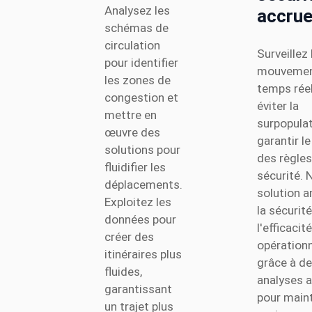
Analysez les
accru
schémas de
circulation
Surveillez 
pour identifier
mouvemen
les zones de
temps rée
congestion et
éviter la
mettre en
surpopulat
œuvre des
garantir l
solutions pour
des règles
fluidifier les
sécurité. 
déplacements.
solution a
Exploitez les
la sécurité
données pour
l'efficacité
créer des
opérationn
itinéraires plus
grâce à d
fluides,
analyses 
garantissant
pour maint
un trajet plus