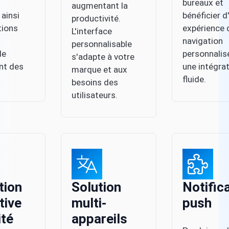
bureaux et
augmentant la
 ainsi
bénéficier d
productivité.
tions
expérience 
L'interface
navigation
personnalisable
le
personnalis
s'adapte à votre
nt des
une intégra
marque et aux
fluide.
besoins des
utilisateurs.
tion
Solution
Notific
tive
multi-
push
ité
appareils