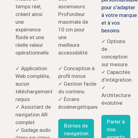
temps réel,
ascenseurs.
pour s'adapter
créant ainsi
Profondeur
à votre marque
une
maximale de
et à vos
expérience
10 cm pour
besoins.
fluide et une
une
✓ Options
réelle valeur
meilleure
de
opérationnelle.
accessibilité.
conception
sur mesure
✓ Application
✓ Conception à
✓ Capacités
Web complète,
profil mince
d'intégration
aucun
✓ Gestion facile
✓
téléchargement
du contenu
Architecture
requis
✓ Écrans
évolutive
✓ Assistant de
écoénergétiques
navigation AR
Parler à
complet
Bornes de
nos
✓
Guidage audio
navigation
experts