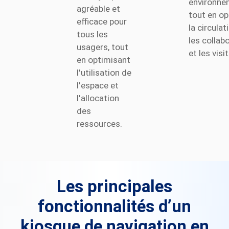
environne
agréable et
tout en op
efficace pour
la circulat
tous les
les collab
usagers, tout
et les visi
en optimisant
l'utilisation de
l'espace et
l'allocation
des
ressources.
Les principales
fonctionnalités d’un
kiosque de navigation en