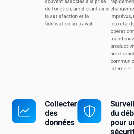
souvent associés à la prise
rapidemen
de fonction, améliorant ainsi
changeme
la satisfaction et la
imprévus, 
fidélisation au travail.
les retard
opérationn
maintenez
productivi
améliorant
communic
interne et
Collecter
Survei
des
du déb
données
pour u
sécuri