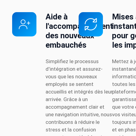
Aide à
Mises 
l'accompagnement
instan
des nouveaux
pour g
embauchés
les im
Simplifiez le processus
Mettez à j
d'intégration et assurez-
instantan
vous que les nouveaux
informati
employés se sentent
toutes les
accueillis et intégrés dès leur
plateform
arrivée. Grâce à un
garantissa
accompagnement clair et
que votre 
une navigation intuitive, nous
vos visite
contribuons à réduire le
toujours 
stress et la confusion
et en phas