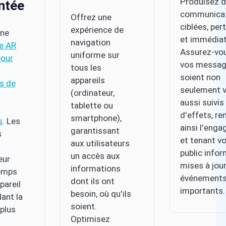
Produisez 
ntée
communica
Offrez une
ciblées, per
expérience de
une
et immédiat
navigation
e AR
Assurez-vo
uniforme sur
pour
vos messa
tous les
soient non
appareils
s de
seulement v
(ordinateur,
aussi suivis
tablette ou
d'effets, re
smartphone),
s
. Les
ainsi l'eng
garantissant
s
et tenant v
aux utilisateurs
public info
un accès aux
eur
mises à jour
informations
temps
événement
dont ils ont
ppareil
importants.
besoin, où qu'ils
ant la
soient.
 plus
Optimisez