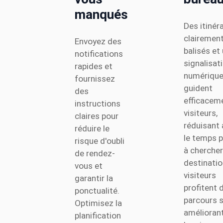
manqués
Des itinér
clairemen
Envoyez des
balisés et
notifications
signalisat
rapides et
numériqu
fournissez
guident
des
efficaceme
instructions
visiteurs,
claires pour
réduisant 
réduire le
le temps 
risque d'oubli
à chercher
de rendez-
destinatio
vous et
visiteurs
garantir la
profitent 
ponctualité.
parcours s
Optimisez la
améliorant
planification