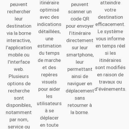
itinéraire
atteindre
peuvent
peuvent
optimisé
votre
rechercher
scanner un
avec des
destination
leur
code QR
indications
efficacement.
destination
pour envoyer
détaillées,
Le système
via la borne
l'itinéraire
une
vous informe
interactive,
directement
estimation
en temps réel
l'application
sur leur
du temps
si les
mobile ou
smartphone,
de marche
itinéraires
l'interface
leur
et des
sont modifiés
web.
permettant
repères
en raison de
Plusieurs
ainsi de
visuels
travaux ou
options de
naviguer en
pour aider
d'événements.
recherche
déplacement
les
sont
sans
utilisateurs
disponibles,
retourner à
à se
notamment
la borne.
déplacer
par nom,
en toute
service ou