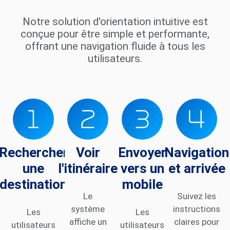
Notre solution d'orientation intuitive est
conçue pour être simple et performante,
offrant une navigation fluide à tous les
utilisateurs.
Rechercher
Voir
Envoyer
Navigation
une
l'itinéraire
vers un
et arrivée
destination
mobile
Le
Suivez les
système
instructions
Les
Les
affiche un
claires pour
utilisateurs
utilisateurs