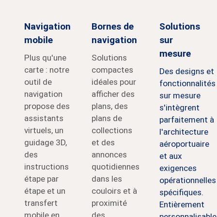
Navigation
Bornes de
Solutions
mobile
navigation
sur
mesure
Plus qu'une
Solutions
carte : notre
compactes
Des designs et
outil de
idéales pour
fonctionnalités
navigation
afficher des
sur mesure
propose des
plans, des
s'intègrent
assistants
plans de
parfaitement à
virtuels, un
collections
l'architecture
guidage 3D,
et des
aéroportuaire
des
annonces
et aux
instructions
quotidiennes
exigences
étape par
dans les
opérationnelles
étape et un
couloirs et à
spécifiques.
transfert
proximité
Entièrement
mobile en
des
personnalisable