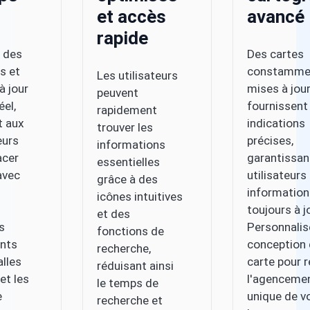
et accès
avancé
rapide
 des
Des cartes
s et
constamme
Les utilisateurs
à jour
mises à jou
peuvent
éel,
fournissent
rapidement
t aux
indications
trouver les
eurs
précises,
informations
acer
garantissan
essentielles
avec
utilisateurs
grâce à des
information
icônes intuitives
toujours à j
et des
es
Personnalis
fonctions de
nts
conception 
recherche,
alles
carte pour r
réduisant ainsi
et les
l'agenceme
le temps de
e
unique de v
recherche et