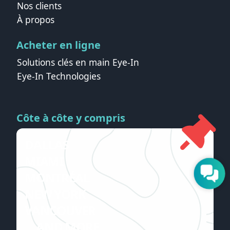
Nos clients
À propos
Acheter en ligne
Solutions clés en main Eye-In
Eye-In Technologies
Côte à côte y compris
DALLAS
MIAMI
MONTRÉAL
NEW YORK
VANCOUVER
... AND MORE