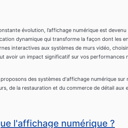
Menus numériques
ge
Affichage numérique et Wi-Fi pour
Affichage numérique p
détaillants
maison de retraite et v
ues de navigation
Nos clients
communautaire
Écrans tactiles
Entreprises
Réseau social priv
isation de produits
À propos de nous
Application Only1 Géné
onstante évolution, l’affichage numérique est devenu 
Murs vidéo pour entreprise
réduire l'isolement de
bus et
Murs vidéo pour réceptions et
toire interactif
cation dynamique qui transforme la façon dont les en
affichage numérique pour les
Immobilier
employés
ornes interactives aux systèmes de murs vidéo, choisir
e de commande
KPIs et Tableaux de bord
Répertoire interact
t avoir un impact significatif sur vos performances 
KPIs et tableaux de bord pour afficher
Répertoire qui fournit
les performances commerciales
sur le plan et les servi
les,
bâtiment
 proposons des systèmes d'affichage numérique sur m
rs, de la restauration et du commerce de détail aux e
ue l'affichage numérique ?