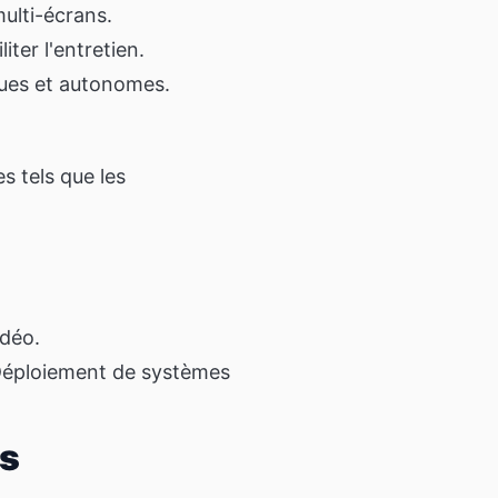
ulti-écrans.
iter l'entretien.
ques et autonomes.
s tels que les
idéo.
e Déploiement de systèmes
rs