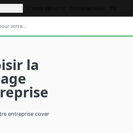
connecter
+1 (800) 890-4213
Contactez-nous
EN
pour votre
s Menus
sir la
commandes avec
hage
 numériques
reprise
fétérias
de
ur restaurants
s
r les ainés