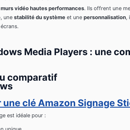
s
murs vidéo hautes performances
. Ils offrent une m
e
, une
stabilité du système
et une
personnalisation
,
 écrans.
dows Media Players : une c
r une clé Amazon Signage St
ge est idéale pour :
ran unique