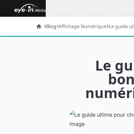
Produits
Solutions
Service
Blog
Affichage Numérique
Le guide u
entreprise
Affichage numérique
Santé
Services Offe
Navi
Solutions pour la santé
Mur vidéo
Design gra
Kiosq
Le gu
Une suite complète de solutions 
établissements de santé
Menu numérique
Installation
Navig
bon
Affichage pour la santé
Affichage numérique pour hôpita
Créateur de contenu
numéri
Simulations
Navig
cliniques
Navigation interactive
Applications mobiles
Cartographi
Visite
Plan, repértoire interactifs et
signalisation intelligente
Commande en ligne
Modèles et
Réali
Municipalités
Kios
Programme de loyauté
Analyse de
Ville Intelligente