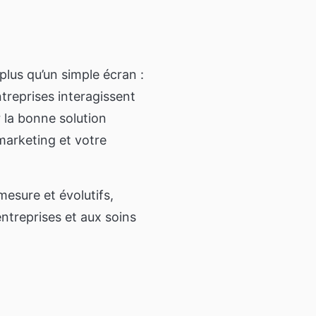
our résidence,
ie
é
ration visant à
plus qu’un simple écran :
s seniors
treprises interagissent
 la bonne solution
if
marketing et votre
 des informations
ces d'un
esure et évolutifs,
ntreprises et aux soins