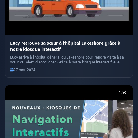
Lucy retrouve sa sœur à l’hôpital Lakeshore grâce à
notre kiosque interactif
Lucy arrive à l’hôpital général du Lakeshore pour rendre visite à sa
sœur qui vient d’accoucher. Grâce à notre kiosque interactif, elle
localise rapidement la chambre et évite tout stress. Une technologie
27 nov. 2024
simple et efficace qui améliore l’expérience des visiteurs dans les
moments importants. Découvrez la navigation intelligente en action!
#wayfinder #wayfinding #kiosqueinteractif #interactivekiosk
#navigation #orientation #innovation #technology
1:53