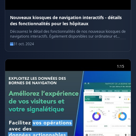
Nouveaux kiosques de navigation interactifs - détails
des fonctionnalités pour les hôpitaux
Découvrez le détail des fonctionnalités de nos nouveaux kiosques de
navigations interactifs. Également disponibles sur ordinateur et
application mobile. Répertoire complet des services et unités de
31 oct. 2024
soins, recherche avec mots-clés, Guide en réalité augmentée étape
par étape, plan interactif, codes QR, aperçu de la destination,
partage du chemin, intégration avec le système de RDV par SMS ou
courriel. #KiosquesInteractifs #NavigationInteractive
#RéalitéAugmentée #CarteInteractive #RechercheParMotsClés
1:15
#PartageDeChemin #CodesQR #ApplicationMobile
#RépertoireDesServices #NavigationDigitale #EyeInMedia
#ExpérienceVisiteur #TechnologieDeNavigation #SystèmesDeRDV
#NavigationSimplifiée