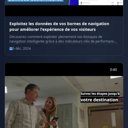
Exploitez les données de vos bornes de navigation
pour améliorer l'expérience de vos visiteurs
Découvrez comment exploiter pleinement vos kiosques de
navigation intelligente grâce à des indicateurs clés de performance
(KPI) exploitables ! 📊 Transformez les données collectées en
5 déc. 2024
décisions stratégiques pour améliorer l'expérience des visiteurs et
optimiser vos opérations. De l’identification des itinéraires les plus
fréquentés à l’optimisation de la disposition de votre espace, notre
tableau de bord révolutionnaire vous donne les clés pour agir
efficacement. 🚀 Prêt à faire passer vos espaces au niveau
0:40
supérieur grâce à des analyses précises ? C’est le moment !
#NavigationIntelligente #KiosqueInteractif #IndicateursClés
#DécisionsData #OptimisationEspaces #ExpérienceVisiteur
#SignalisationDigitale #DonnéesExploitables #KiosquesWayfinding