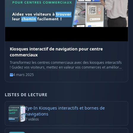
Kiosques interactif de navigation pour centre
commerciaux
Transformez les centres commerciaux avec des kiosques interactifs
! Guidez vos visiteurs, mettez en valeur vos commerces et améliorez
l'expérience client avec une technologie moderne et intuitive.
4 mars 2025
Découvrez l'avenir de la navigation en centre commercial !
#kiosquesinteractifs #navigationcentremercial
#technologiemoderne #expérienceclient #commercededétail
#guidevisiteurs #transformationdigitale #signalisationnumérique
LISTES DE LECTURE
#innovationcentremercial #technologieintuitive
#expérienceutilisateur #EyeInMédia #shoppingintelligent
#orientationfacile #solutionsinteractives
Eye-In Kiosques interactifs et bornes de
navigations
7
vidéos