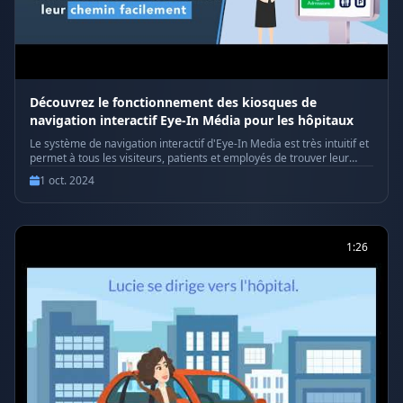
Découvrez le fonctionnement des kiosques de
navigation interactif Eye-In Média pour les hôpitaux
Le système de navigation interactif d'Eye-In Media est très intuitif et
permet à tous les visiteurs, patients et employés de trouver leur
chemin en tout simplicité à l'intérieur d'établissements hôspitaliers.
1 oct. 2024
Que ce soit avec une borne interactive, ou en numérisant un code
QR, il est possible de voir la route étape par étape, tout en
fournissant des directions textuelles et vocales, le tout avec une
flèche de navigation en réalité augmentée ! Pour plus
d'informations, visitez https://eye-in.com/kiosque-interactif
1:26
#SystèmeDeNavigationInteractive #NavigationHôpital
#BornesInteractives #CodesQR #RéalitéAugmentée
#ItinéraireÉtapeParÉtape #DirectionsVocales #ExpérienceVisiteur
#ExpériencePatient #EfficacitéEmployés #NavigationSimplifiée
#TechnologieIntuitive #EyeInMedia #NavigationDigitale
#SolutionWayfinding