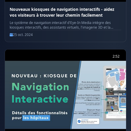
Nouveaux kiosques de navigation interactifs - aidez
vos visiteurs à trouver leur chemin facilement
Le système de navigation interactif d'Eye-In Media intègre des
kiosques interactifs, des assistants virtuels, l'imagerie 3D et la
réalité augmentée. Scannez un code QR ou utilisez votre mobile
25 oct. 2024
pour une navigation étape par étape, améliorant l'expérience des
patients, visiteurs et employés avec des directions intuitives et
efficaces. Pour plus d'informations, visitez https://eye-in.com
#SystèmeDeNavigation #KiosquesInteractifs #AssistantsVirtuels
#Imagerie3D #RéalitéAugmentée #NavigationSimplifiée
2:52
#ExpériencePatient #ExpérienceVisiteur #EfficacitéEmployés
#DirectionsIntuitives #NavigationIntelligente #CodesQR
#NavigationMobile #EyeInMedia #NavigationDigitale