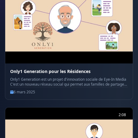
Only1 Generation pour les Résidences
Only1 Generation est un projet d'innovation sociale de Eye-In Media
C'est un nouveau réseau social qui permet aux familles de partager
des actualités, des photos, des rappels et d'organiser des
6 mars 2025
événements dans un espace privé dédié. Toutes ces informations
sont ensuite regroupées dans un journal personnalisé et imprimé
pour les personnes âgées. Connectez chaque membre de la famille
et gardez les personnes âgées plus heureuses ! Visitez
https://only1generation.com pour plus d'informations
2:08