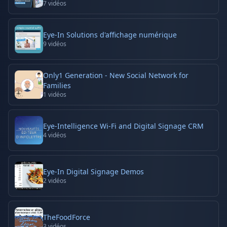
7
vidéos
Eye-In Solutions d'affichage numérique
9
vidéos
Only1 Generation - New Social Network for
Families
1
vidéos
Eye-Intelligence Wi-Fi and Digital Signage CRM
4
vidéos
Eye-In Digital Signage Demos
2
vidéos
TheFoodForce
3
vidéos